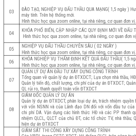
ĐÀO TẠO, NGHIỆP VỤ ĐẤU THẦU QUA MẠNG
( 1,5 ngày )
Hư
03
máy tính. Trên hệ thống mới.
Hình thức học qua zoom online, tại nhà riêng, cơ quan đơn v
KHÓA PHỔ BIẾN, CẬP NHẬP CÁC QUY ĐỊNH MỚI VỀ ĐẤU T
04
Hình thức học qua zoom online, tại nhà riêng, cơ quan đơn v
NGHIỆP VỤ ĐẤU THẦU CHUYÊN SÂU ( 02 NGÀY )
05
Hình thức học qua zoom online, tại nhà riêng, cơ quan đơn v
KHÓA NGHIỆP VỤ THẨM ĐỊNH KẾT QUẢ ĐẤU THẦU
( 1,5 n
06
Hình thức học qua zoom online, tại nhà riêng, cơ quan đơn v
QUẢN LÝ DỰ ÁN ĐẦU TƯ XÂY DỰNG CÔNG TRÌNH
Tổng quan về quản lý dự án ĐTXDCT; Lựa chọn nhà thầu, H
07
Quản lý tiến độ, chất lượng, chi phí của dự án ĐTXDCT; Quản
QL rủi ro, thanh quyết toán vốn ĐTXDCT
GIÁM ĐỐC QUẢN LÝ DỰ ÁN
Quản lý dự án ĐTXDCT, phân loại dự án, trách nhiệm quyền
với vốn NSNN và của Lãnh đạo DN đối với vốn đầu tư của
08
chi phí DA. Vận dụng các hình thức HĐ và các PP thanh q
nhiệm QLCL, QLCT của chủ ĐT, các tổ chức TV, nhà thầu; QL
hiện dự án ĐTXDCT
GIÁM SÁT THI CÔNG XÂY DỰNG CÔNG TRÌNH