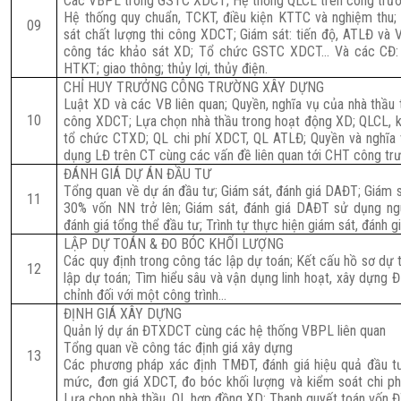
Các VBPL trong GSTC XDCT; Hệ thống QLCL trên công trư
Hệ thống quy chuẩn, TCKT, điều kiện KTTC và nghiệm thu; 
09
sát chất lượng thi công XDCT; Giám sát: tiến độ, ATLĐ và
công tác khảo sát XD; Tổ chức GSTC XDCT… Và các CĐ: 
HTKT; giao thông; thủy lợi, thủy điện.
CHỈ HUY TRƯỞNG CÔNG TRƯỜNG XÂY DỰNG
Luật XD và các VB liên quan; Quyền, nghĩa vụ của nhà thầu 
10
công XDCT; Lựa chọn nhà thầu trong hoạt động XD; QLCL, k
tổ chức CTXD; QL chi phí XDCT, QL ATLĐ; Quyền và nghĩa 
dụng LĐ trên CT cùng các vấn đề liên quan tới CHT công tr
ĐÁNH GIÁ DỰ ÁN ĐẦU TƯ
Tổng quan về dự án đầu tư; Giám sát, đánh giá DAĐT; Giám 
11
30% vốn NN trở lên; Giám sát, đánh giá DAĐT sử dụng ng
đánh giá tổng thể đầu tư; Trình tự thực hiện giám sát, đánh 
LẬP DỰ TOÁN & ĐO BÓC KHỐI LƯỢNG
Các quy định trong công tác lập dự toán; Kết cấu hồ sơ dự 
1
2
lập dự toán; Tìm hiểu sâu và vận dụng linh hoạt, xây dựng 
chỉnh đối với một công trình…
ĐỊNH GIÁ XÂY DỰNG
Quản lý dự án ĐTXDCT cùng các hệ thống VBPL liên quan
Tổng quan về công tác định giá xây dựng
13
Các phương pháp xác định TMĐT, đánh giá hiệu quả đầu tư
mức, đơn giá XDCT, đo bóc khối lượng và kiểm soát chi ph
Lựa chọn nhà thầu, QL hợp đồng XD; Thanh quyết toán vốn