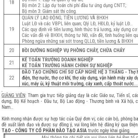
18
Bộ môn 2: Lập dự toán chi phí đầu tư ứng dụng CNTT;
Bộ môn 3: Giám sát thi công.
QUẢN LÝ LAO ĐỘNG, TIỀN LƯƠNG VÀ BHXH
Luật LĐ và các VBPL liên quan; Qlý LĐ, HĐLĐ, kỷ luật LĐ…
1
9
Các quy định về tiền lương, hình thức trả lương, xây dựng c
Các vấn đề về BHXH, thông tư NĐ, vấn đề, tình huống liên q
Phòng ngừa những sai sót trong QLLĐ, tiền lương & BHXH
20
BỒI DƯỠNG NGHIỆP VỤ PHÒNG CHÁY, CHỮA CHÁY
KẾ TOÁN TRƯỞNG DOANH NGHIỆP
21
KẾ TOÁN TRƯỞNG HÀNH CHÍNH SỰ NGHIỆP
ĐÀO TẠO CHỨNG CHỈ SƠ CẤP NGHỀ HỆ 3 THÁNG -
Thợ h
22
điện, thợ nước, thợ cơ khí, thợ xây dựng, vận hành máy xây 
xúc, máy ủi, kỹ thuật môi trường, cây xanh, cấp thoát nước……
GIẢNG VIÊN
:
Tham gia trực tiếp giảng dạy là các Giáo sư, Tiến sĩ, c
dựng, Bộ Kế hoạch - Đầu tư, Bộ Lao động - Thương binh và Xã hội, c
Nam…
Kính mong nhận được sự hợp tác của Quý đơn vị; các cán bộ, phòng ba
đề xuất lãnh đạo và được sự đồng ý, vui lòng liên hệ đăng ký qua Điệ
TẠO - CÔNG TY CỔ PHẦN ĐÀO TẠO ASIA
trước ngày khai giảng.
Mọi thông tin chi tiết xin vui lòng liên hệ Ban tổ