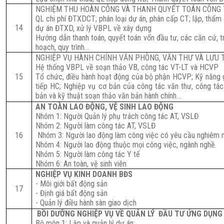
NGHIỆM THU HOÀN CÔNG VÀ THANH QUYẾT TOÁN CÔNG 
QL chi phí ĐTXDCT; phân loại dự án, phân cấp CT; lập, thẩm 
14
dự án ĐTXD, xử lý VBPL về xây dựng
Hướng dẫn thanh toán, quyết toán vốn đầu tư, các căn cứ, trì
hoạch, quy trình…
NGHIỆP VỤ HÀNH CHÍNH VĂN PHÒNG, VĂN THƯ VÀ LƯU 
Hệ thống VBPL về soạn thảo VB, công tác VT-LT và HCVP
15
Tổ chức, điều hành hoạt động của bộ phận HCVP; Kỹ năng g
tiếp HC; Nghiệp vụ cơ bản của công tác văn thư, công tác
bản và kỹ thuật soạn thảo văn bản hành chính…
AN TOÀN LAO ĐỘNG, VỆ SINH LAO ĐỘNG
Nhóm 1: Người Quản lý phụ trách công tác AT, VSLĐ
Nhóm 2: Người làm công tác AT, VSLĐ
16
Nhóm 3: Người lao động làm công việc có yêu cầu nghiêm n
Nhóm 4: Người lao động thuộc mọi công việc, ngành nghề.
Nhóm 5: Người làm công tác Y tế
Nhóm 6: An toàn, vệ sinh viên
NGHIỆP VỤ KINH DOANH BĐS
- Môi giới bất động sản
17
- Định giá bất động sản
- Quản lý điều hành sàn giao dịch
BỒI DƯỠNG NGHIỆP VỤ VỀ QUẢN LÝ ĐẦU TƯ ỨNG DỤN
Bộ môn 1: Lập và quản lý dự án;