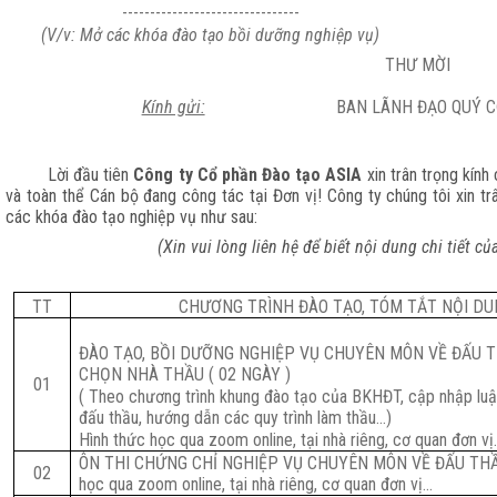
--------------------------------
(V/v: Mở các khóa đào tạo bồi dưỡng nghiệp
vụ
)
THƯ MỜI
Kính gửi:
BAN LÃNH ĐẠO QUÝ C
Lời đầu tiên
Công ty Cổ phần Đào tạo ASIA
xin trân trọng kín
và toàn thể Cán bộ đang công tác tại Đơn vị!
Công ty chúng tôi xin tr
các khóa đào tạo nghiệp vụ như sau:
(Xin vui lòng liên hệ để biết nội dung chi tiết c
TT
CHƯƠNG TRÌNH ĐÀO TẠO, TÓM TẮT NỘI DU
ĐÀO TẠO, BỒI DƯỠNG NGHIỆP VỤ CHUYÊN MÔN VỀ ĐẤU T
CHỌN NHÀ THẦU ( 02 NGÀY )
01
( Theo chương trình khung đào tạo của BKHĐT, cập nhập luật
đấu thầu, hướng dẫn các quy trình làm thầu…)
Hình thức học qua zoom online, tại nhà riêng, cơ quan đơn v
ÔN THI CHỨNG CHỈ NGHIỆP VỤ CHUYÊN MÔN VỀ ĐẤU THẦ
02
học qua zoom online, tại nhà riêng, cơ quan đơn vị…