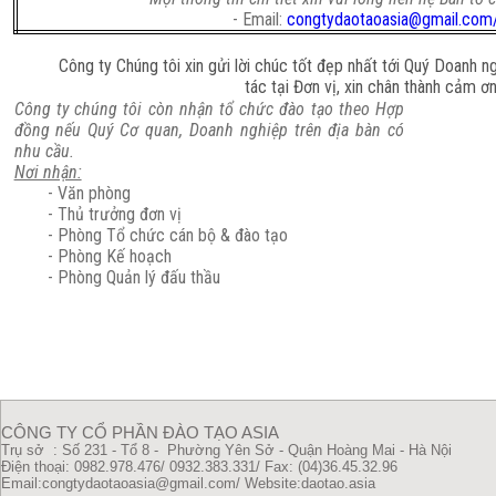
- Email:
congtydaotaoasia@gmail.co
Công ty Chúng tôi xin gửi lời chúc tốt đẹp nhất tới Quý Doanh ngh
tác tại Đơn vị, xin chân thành cảm ơn
Công ty chúng tôi còn nhận tổ chức đào tạo theo Hợp
đồng nếu Quý Cơ quan, Doanh nghiệp trên địa bàn có
nhu cầu.
Nơi nhận:
- Văn phòng
- Thủ trưởng đơn vị
- Phòng Tổ chức cán bộ & đào tạo
- Phòng Kế hoạch
- Phòng Quản lý đấu thầu
CÔNG TY CỔ PHẦN ĐÀO TẠO ASIA
Trụ sở : Số 231 - Tổ 8 - Phường Yên Sở - Quận Hoàng Mai - Hà Nội
Điện thoại: 0982.978.476/ 0932.383.331/
Fax: (04)36.45.32.96
Email:congtydaotaoasia@gmail.com/
Website:daotao.asia