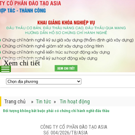
Xem chi tiết
Trang chủ
»
Tin tức
»
Tin hoạt động
Đối tượng không bắt buộc phải có chứng chỉ hành nghề đấu thầu
CÔNG TY CỔ PHẦN ĐÀO TẠO ASIA
Số: 004/20
2
6/TB
/ASIA