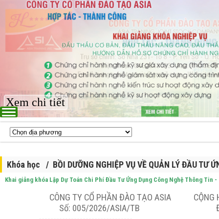
Xem chi tiết
Khóa học / BỒI DƯỠNG NGHIỆP VỤ VỀ QUẢN LÝ ĐẦU TƯ 
Khai giảng khóa Lập Dự Toán Chi Phí Đầu Tư Ứng Dụng Công Nghệ Thông Ti
CÔNG TY CỔ PHẦN ĐÀO TẠO ASIA
CỘNG 
Số: 005/2026/ASIA/TB