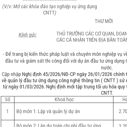
--------------------------------
(V/v: Mở các khóa đào tạo nghiệp vụ
ứng dụng
CNTT
)
THƯ MỜI
THỦ TRƯỞNG CÁC CƠ QUAN, DOAN
Kính gửi:
CÁC CÁ NHÂN TRÊN ĐỊA BÀN
TOÀ
-
Để t
rang bị kiến thức pháp luật và chuyên môn nghiệp vụ về
đầu tư và giám sát thi công đối với dự án đầu tư ứng dụn
nước.
Cập nhập
Nghị định 45/2026/NĐ-CP ngày 26/01/2026 chính 
về quản lý đầu tư ứng dụng công nghệ thông tin ( CNTT ) sử
từ ngày 01/03/2026. Nghị định mới tập trung tối ưu hóa quy 
CNTT.
Số
Khoá học
Họ
1
Bộ môn 1: Lập và quản lý dự án
2.
7
Bộ môn 2: Lập dự toán chi phí đầu tư ứng
2.
7