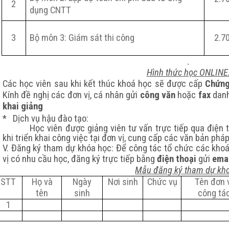
2
dụng CNTT
3
Bộ môn 3: Giám sát thi công
2.
7
Hình thức học ONLINE
Các học viên sau khi kết thúc khoá học sẽ được cấp
Chứng
Kính đề nghị các đơn vị, cá nhân gửi
công văn
hoặc
fax
danh
khai giảng
* Dịch vụ hậu đào tạo:
Học viên được giảng viên tư vấn trực tiếp qua điện 
khi triển khai công việc tại đơn vị, cung cấp các văn bản pháp
V. Đăng ký tham dự khóa học:
Để công tác tổ chức các khoá
vị có nhu cầu học, đăng ký trực tiếp bằng
điện thoại
gửi
ema
Mẫu đăng ký tham dự kh
STT
Họ và
Ngày
Nơi sinh
Chức vụ
Tên đơn 
tên
sinh
công tá
1