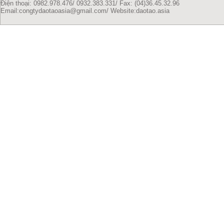
Điện thoại: 0982.978.476/ 0932.383.331/
Fax: (04)36.45.32.96
Email:congtydaotaoasia@gmail.com/
Website:daotao.asia