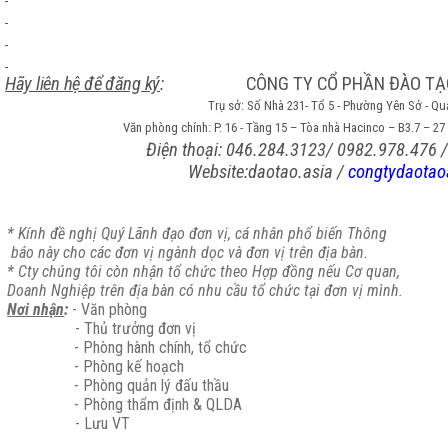
Hãy liên hệ để đăng ký
:
CÔNG TY CỔ PHẦN ĐÀO TẠ
Trụ sở: Số Nhà 231- Tổ 5 - Phường Yên Sở - 
Văn phòng chính: P. 16 - Tầng 15 – Tòa nhà Hacinco – B3.7 – 27 
Điện thoại: 046.284.3123/
0982.978.476 /
Website
:
daotao.asia
/
congtydaota
* Kính đề nghị Quý Lãnh đạo đơn vị, cá nhân phổ biến Thông
báo này cho các đơn vị ngành dọc và đơn vị trên địa bàn.
* Cty chúng tôi còn nhận tổ chức theo Hợp đồng nếu Cơ quan,
Doanh Nghiệp trên địa bàn có nhu cầu tổ chức tại đơn vị mìn
Nơi nhận
:
- Văn phòng
- Thủ trưởng đơn vị
- Phòng hành chính, tổ chức
- Phòng kế hoạch
- Phòng quản lý đấu thầu
- Phòng thẩm định & QLDA
- Lưu VT