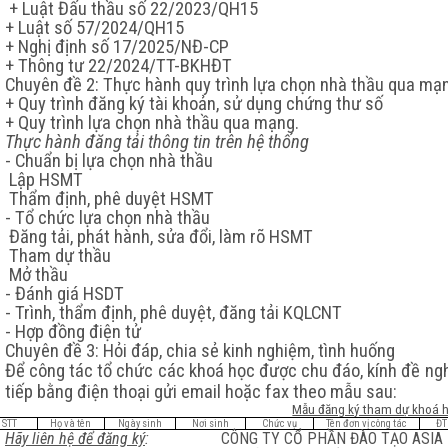
+ Luật Đấu thầu số 22/2023/QH15
+ Luật số 57/2024/QH15
+ Nghị định số 17/2025/NĐ-CP
+ Thông tư 22/2024/TT-BKHĐT
Chuyên đề 2: Thực hành quy trình lựa chọn nhà thầu qua mạ
+ Quy trình đăng ký tài khoản, sử dụng chứng thư số
+ Quy trình lựa chọn nhà thầu qua mạng.
Thực hành đăng tải thông tin trên hệ thống
- Chuẩn bị lựa chọn nhà thầu
Lập HSMT
Thẩm định, phê duyệt HSMT
- Tổ chức lựa chọn nhà thầu
Đăng tải, phát hành, sửa đổi, làm rõ HSMT
Tham dự thầu
Mở thầu
- Đánh giá HSDT
- Trình, thẩm định, phê duyệt, đăng tải KQLCNT
- Hợp đồng điện tử
Chuyên đề 3: Hỏi đáp, chia sẻ kinh nghiệm, tình huống
Để công tác tổ chức các khoá học được chu đáo, kính đề ngh
tiếp bằng điện thoại gửi email hoặc fax theo mẫu sau:
Mẫu đăng ký tham dự khoá 
STT
Họ và tên
Ngày sinh
Nơi sinh
Chức vụ
Tên đơn vị công tác
ĐT
Hãy liên hệ để đăng ký
:
CÔNG TY CỔ PHẦN ĐÀO TẠO ASIA