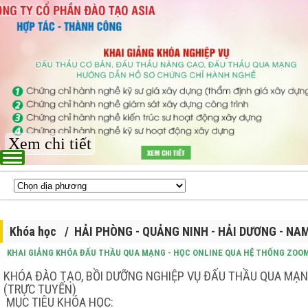
Xem chi tiết
Khóa học / HẢI PHÒNG - QUẢNG NINH - HẢI DƯƠNG - NAM
KHAI GIẢNG KHÓA ĐẤU THẦU QUA MẠNG - HỌC ONLINE QUA HỆ THỐNG ZOO
KHÓA ĐÀO TẠO, BỒI DƯỠNG NGHIỆP VỤ ĐẤU THẦU QUA MẠ
(TRỰC TUYẾN)
MỤC TIÊU KHÓA HỌC: