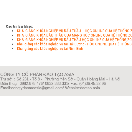
Các tin bài khác:
KHAI GIẢNG KHÓA NGHIỆP VỤ ĐẤU THẦU – HỌC ONLINE QUA HỆ THỐNG 
KHAI GIẢNG KHÓA ĐẤU THẦU QUA MẠNG HỌC ONLINE QUA HỆ THỐNG Z
KHAI GIẢNG KHÓA NGHIỆP VỤ ĐẤU THẦU HỌC ONLINE QUA HỆ THỐNG Z
Khai giảng các khóa nghiệp vụ tại Hải Dương - HỌC ONLINE QUA HỆ THỐN
Khai giảng các khóa nghiệp vụ tại Ninh Bình
CÔNG TY CỔ PHẦN ĐÀO TẠO ASIA
Trụ sở : Số 231 - Tổ 8 - Phường Yên Sở - Quận Hoàng Mai - Hà Nội
Điện thoại: 0982.978.476/ 0932.383.331/
Fax: (04)36.45.32.96
Email:congtydaotaoasia@gmail.com/
Website:daotao.asia