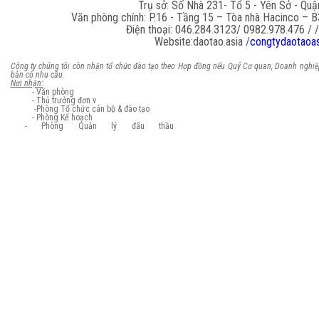
Trụ s
ở: Số Nhà 231- Tổ 5 - Yên Sở - Qu
Văn phòng chính: P.16 - Tầng 15 – Tòa nhà Hacinco – 
Điện thoại: 046.284.3123/
0982.978.476 / 
Website
:
daotao.asia
/
congtydaotaoas
Công ty chúng tôi còn nhận tổ chức đào tạo theo Hợp đồng nếu Quý Cơ quan, Doanh nghiệp
bàn có nhu cầu.
Nơi nhận:
- Văn phòng
- Thủ trưởng đơn v
-Phòng Tổ chức cán bộ & đào tạo
- Phòng Kế hoạch
- Phòng Quản lý đấu t