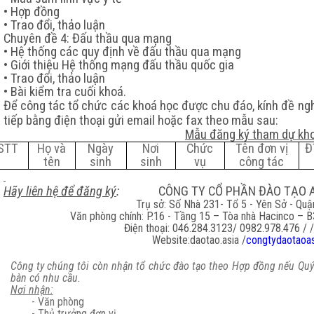
• Hợp đồng
• Trao đổi, thảo luận
Chuyên đề 4: Đấu thầu qua mạng
• Hệ thống các quy định về đấu thầu qua mạng
• Giới thiệu Hệ thống mạng đấu thầu quốc gia
• Trao đổi, thảo luận
• Bài kiểm tra cuối khoá.
Để công tác tổ chức các khoá học được chu đáo, kính đề ngh
tiếp bằng điện thoại gửi email hoặc fax theo mẫu sau:
Mẫu đăng ký tham dự kh
STT
Họ và
Ngày
Nơi
Chức
Tên đơn vị
Đ
tên
sinh
sinh
vụ
công tác
Hãy liên hệ để đăng ký
:
CÔNG TY CỔ PHẦN ĐÀO TẠO 
Trụ s
ở: Số Nhà 231- Tổ 5 - Yên Sở - Qu
Văn phòng chính: P.16 - Tầng 15 – Tòa nhà Hacinco – 
Điện thoại: 046.284.3123/
0982.978.476 / 
Website
:
daotao.asia
/
congtydaotaoas
Công ty chúng tôi còn nhận tổ chức đào tạo theo Hợp đồng nếu Quý
bàn có nhu cầu.
Nơi nhận:
- Văn phòng
- Thủ trưởng đơn vị