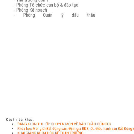
- Phòng Tổ chức cán bộ & đào tạo
- Phòng Kế hoạch
- Phòng Quản lý
Các tin bài khác:
ĐĂNG KÍ ÔN THI LỚP CHUYÊN MÔN VỀ ĐẤU THẦU CỦA BTC
Khóa học Môi giới Bất động sản, Định giá BĐS, QL Điều hành sàn Bất Động 
KHAI GIẢNG KHÓA HỌC KẾ TOÁN TRƯỞNG