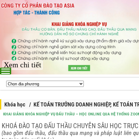
Xem chi tiết
Khóa học / KẾ TOÁN TRƯỞNG DOANH NGHIỆP, KẾ TOÁN 
KHAI GIẢNG KHÓA NGHIỆP VỤ ĐẤU THẦU – HỌC ONLINE QUA HỆ THỐNG ZOO
KHOÁ ĐÀO TẠO ĐẤU THẦU CHUYÊN SÂU HỌC TRỰC 
(bao gồm đấu thầu, đấu thầu qua mạng và pháp luật liên qu